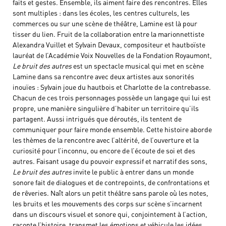
faits et gestes. Ensemble, ils aiment faire des rencontres. Elles
sont multiples : dans les écoles, les centres culturels, les
commerces ou sur une scène de théâtre, Lamine est là pour
tisser du lien. Fruit de la collaboration entre la marionnettiste
Alexandra Vuillet et Sylvain Devaux, compositeur et hautboïste
lauréat de l’Académie Voix Nouvelles de la Fondation Royaumont,
Le bruit des autres
est un spectacle musical qui met en scène
Lamine dans sa rencontre avec deux artistes aux sonorités
inouïes : Sylvain joue du hautbois et Charlotte de la contrebasse.
Chacun de ces trois personnages possède un langage qui lui est
propre, une manière singulière d’habiter un territoire qu’ils
partagent. Aussi intrigués que déroutés, ils tentent de
communiquer pour faire monde ensemble. Cette histoire aborde
les thèmes de la rencontre avec l’altérité, de l’ouverture et la
curiosité pour l’inconnu, ou encore de l’écoute de soi et des
autres. Faisant usage du pouvoir expressif et narratif des sons,
Le bruit des autres
invite le public à entrer dans un monde
sonore fait de dialogues et de contrepoints, de confrontations et
de rêveries. Naît alors un petit théâtre sans parole où les notes,
les bruits et les mouvements des corps sur scène s’incarnent
dans un discours visuel et sonore qui, conjointement à l’action,
raconte l’histoire, transmet les émotions et véhicule les idées