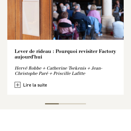
Lever de rideau : Pourquoi revisiter Factory
Remix Factory 93/23
Orchestre Les Siècles & Isabelle Faust
aujourd’hui
Reprise d’une œuvre d’Hervé Robbe de 1993
Mozart + Ligeti + Mérigeau
Hervé Robbe + Catherine Tsekenis + Jean-
+
+
Christophe Paré + Priscille Lafitte
+