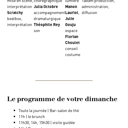
mise en scène,
chorégraphique
lumière
Tadam production,
interprétation
Julia Octobre
Manon
administration,
Scratchy
accompagnement
Lauriol
,
diffusion
beatbox,
dramaturgique
Julie
interprétation
Théophile Rey
Gouju
son
espace
Florian
Choulet
conseil
costume
Le programme de votre dimanche
Toute la journée | Bar-salon de thé
11h | le brunch
11h30, 14h, 15h30 | visite guidée