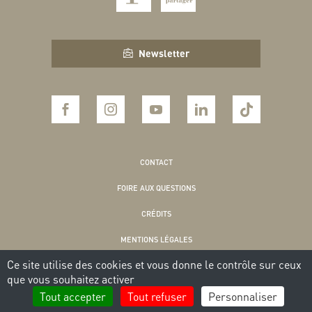
Newsletter
CONTACT
FOIRE AUX QUESTIONS
CRÉDITS
MENTIONS LÉGALES
Ce site utilise des cookies et vous donne le contrôle sur ceux
POLITIQUE DE CONFIDENTIALITÉ
que vous souhaitez activer
COOKIES
Tout accepter
Tout refuser
Personnaliser