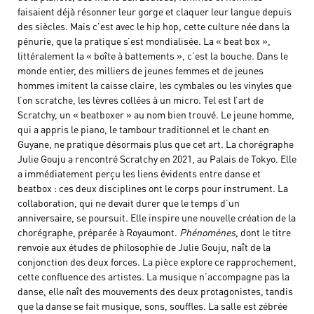
faisaient déjà résonner leur gorge et claquer leur langue depuis
des siècles. Mais c’est avec le hip hop, cette culture née dans la
pénurie, que la pratique s’est mondialisée. La « beat box »,
littéralement la « boîte à battements », c’est la bouche. Dans le
monde entier, des milliers de jeunes femmes et de jeunes
hommes imitent la caisse claire, les cymbales ou les vinyles que
l’on scratche, les lèvres collées à un micro. Tel est l’art de
Scratchy, un « beatboxer » au nom bien trouvé. Le jeune homme,
qui a appris le piano, le tambour traditionnel et le chant en
Guyane, ne pratique désormais plus que cet art. La chorégraphe
Julie Gouju a rencontré Scratchy en 2021, au Palais de Tokyo. Elle
a immédiatement perçu les liens évidents entre danse et
beatbox : ces deux disciplines ont le corps pour instrument. La
collaboration, qui ne devait durer que le temps d’un
anniversaire, se poursuit. Elle inspire une nouvelle création de la
chorégraphe, préparée à Royaumont.
Phénomènes
, dont le titre
renvoie aux études de philosophie de Julie Gouju, naît de la
conjonction des deux forces. La pièce explore ce rapprochement,
cette confluence des artistes. La musique n’accompagne pas la
danse, elle naît des mouvements des deux protagonistes, tandis
que la danse se fait musique, sons, souffles. La salle est zébrée