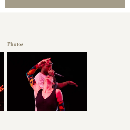
Cie L'inésthétique "Phénomènes" Scratchy & Julie Gouju
Photos