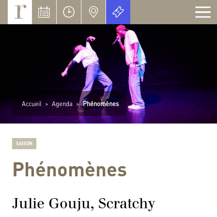
Panneau de gestion des cookies
Accueil
>
Agenda
>
Phénomènes
SAISON
Phénomènes
Julie Gouju, Scratchy