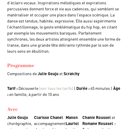
d’éclairs vocaux. Inspirations mélodiques et expirations
percussives donnent force et vie aux cadences, qui semblent se
matérialiser et occuper une place dans l’espace scénique. La
danse est tendue, habitée, expressive. Elle aussi expérimente
l’échantillonnage, le geste emblématique du hip hop, en citant
par exemple les mouvements baroques. Parfaitement
synchrones, les deux artistes atteignent ensemble une forme de
transe, dans une grande fête délirante rythmée par le son de
leurs sens en ébullition.
Programme
Compositions de
Julie Gouju
et
Scratchy
Tarif :
Découverte
(voir tous les tarifs)
|
Durée :
45 minutes |
Âge
:
en famille, à partir de 10 ans
Avec
Julie Gouju
Clarisse Chanel
Manon
Chanie Roussel
et
chorégraphie,
accompagnement
Lauriol
Romane Roussel
–