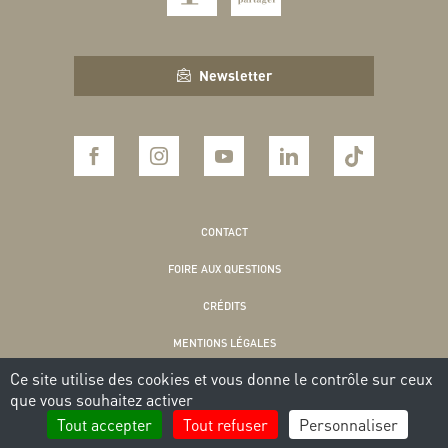
Newsletter
CONTACT
FOIRE AUX QUESTIONS
CRÉDITS
MENTIONS LÉGALES
Ce site utilise des cookies et vous donne le contrôle sur ceux
POLITIQUE DE CONFIDENTIALITÉ
que vous souhaitez activer
COOKIES
Tout accepter
Tout refuser
Personnaliser