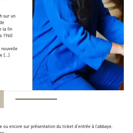
h sur un
 de
 la fin
s 1960
e
 nouvelle
re […]
e ou encore sur présentation du ticket d’entrée à l’abbaye.
er.