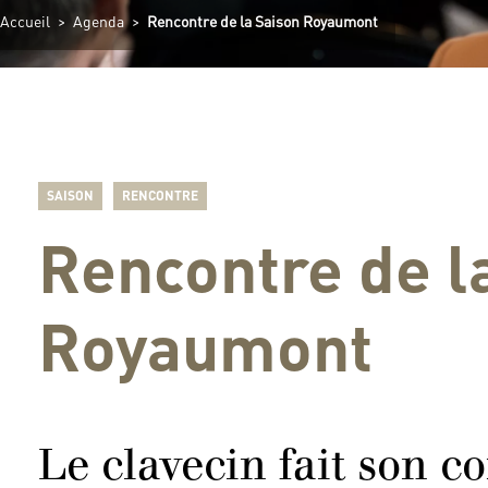
Accueil
>
Agenda
>
Rencontre de la Saison Royaumont
SAISON
RENCONTRE
Rencontre de l
Royaumont
Le clavecin fait son 