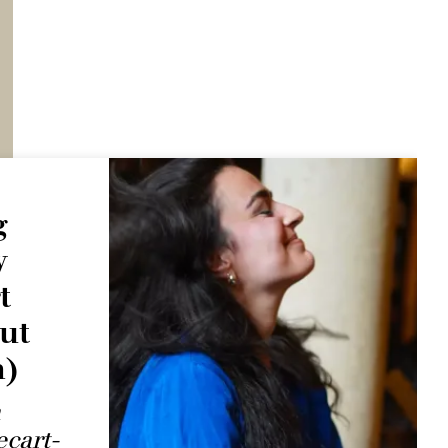
g
y
t
ut
h)
n
cart-