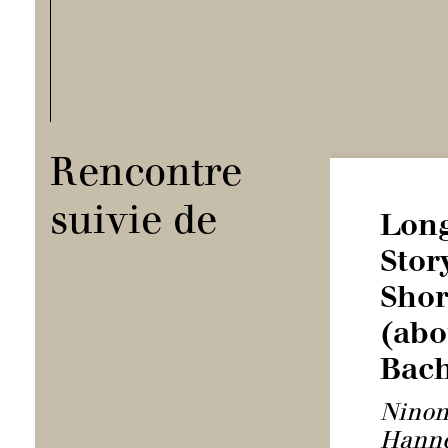
Rencontre
suivie de
Lon
Stor
Shor
(abo
Bac
Nino
Hanne