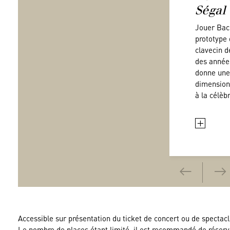
Ségal
Jouer Bac
prototype
clavecin de
des année
donne un
dimension
à la célèb
+
Accessible sur présentation du ticket de concert ou de spectacl
Le nombre de places étant limité, il est recommandé de réserv