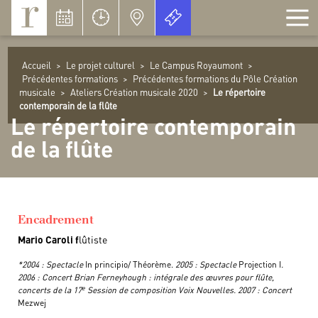
Panneau de gestion des cookies
Accueil
>
Le projet culturel
>
Le Campus Royaumont
>
Précédentes formations
>
Précédentes formations du Pôle Création
musicale
>
Ateliers Création musicale 2020
>
Le répertoire
contemporain de la flûte
Le répertoire contemporain
de la flûte
Encadrement
Mario Caroli f
lûtiste
*2004 : Spectacle
In principio/ Théorème.
2005 : Spectacle
Projection I
.
2006 : Concert Brian Ferneyhough : intégrale des œuvres pour flûte,
e
concerts de la 17
Session de composition Voix Nouvelles. 2007 : Concert
Mezwej