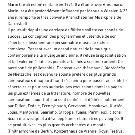
Mario Caroli est né en Italie en 1974. Il a étudié avec Annamaria
Morini et a été profondément influencé par Manuela Wiesler. A 22
ans il remporte le très convoité Kranichsteiner Musikpreis de
Darmstadt.
Il poursuit depuis une carrière de flûtiste soliste couronnée de
succès. La conception des programmes et l’étendue de son
répertoire dessinent une personnalité musicale riche et
complexe. Passant avec un grand naturel de la musique
contemporaine à la musique ancienne, il refuse la spécialisation
et fait voler en éclats les poncifs attachés à son instrument. Ce
passionné de philosophie (Doctorat avec thèse sur
L ‘Antéchrist
de Nietzsche) est devenu le soliste préféré des plus grands
compositeurs d’aujourd’hui. Très connu pour passer au crible le
répertoire et pour ses audacieuses excursions dans les pages
les plus extrêmes de la littérature, nombre de nouvelles
compositions pour flûte lui sont confiées et dédiées notamment
par Dillon, Fedele, Ferneyhough, Gervasoni, Hosokawa, Kurtág,
Jolas, Mantovani, Saariaho, Stroppa, Yuasa. Parmi eux, citons
Sciarrino avec qui il a développé une relation très privilégiée. Il
se produit avec les plus grands orchestres du monde
(Philharmonie de Berlin, Konzerthaus de Vienne, Royal Festival