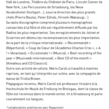
Hall de Londres, Théâtre du Châtelet de Paris, Lincoln Center de
New York, Les Percussions de Strasbourg, les Neue
Vocalsolisten Stuttgart…), sous la direction des plus grands
chefs (Pierre Boulez, Peter Eötvös, Hiroshi Wakasugi…).
Sa vaste discographie comprend plusieurs monographies
consacrées à la flûte et elle est régulièrement diffusée par les
Radios les plus importantes. Ses enregistrements de Jolivet et
Sciarrino ont obtenu les reconnaissances les plus importantes
de la part de la critique internationale : « Recommandé »
(Répertoire), « Coup de Cœur de l’Académie Charles Cros », « A
! » (Anaclase), « Eccezionale ! » (Musica), « Best recording of the
year » (Musicweb international), « Best CD of the month »
(Amadeus and CD Classics).
Outre son activité de soliste, Mario Caroli a travaillé à maintes
reprises, en tant qu’interprète sur scène, avec la compagnie de
danse de Trisha Brown.
Pégagogue reconnu, Mario Caroli est professeur titulaire à la
Hochschule for Musik de Freiburg im Breisgau, dont la classe de
flûte est reconnue dans le monde entier, vit à Strasbourg et parle
couramment six langues.
*collaborations antérieures avec Royaumont