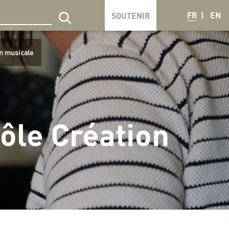
FR
EN
SOUTENIR
echercher sur le site
n musicale
ôle Création