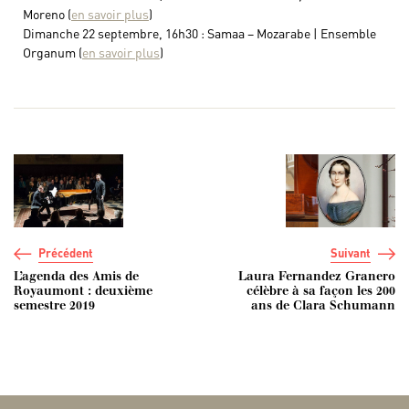
Moreno (
en savoir plus
)
Dimanche 22 septembre, 16h30 : Samaa – Mozarabe | Ensemble
Organum (
en savoir plus
)
Navigation de l’article
Précédent
Suivant
L’agenda des Amis de
Laura Fernandez Granero
Royaumont : deuxième
célèbre à sa façon les 200
semestre 2019
ans de Clara Schumann