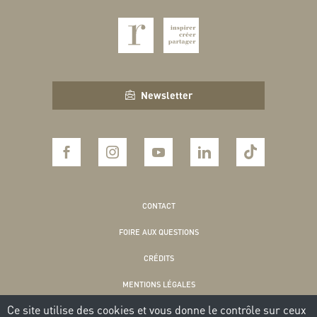
Newsletter
CONTACT
FOIRE AUX QUESTIONS
CRÉDITS
MENTIONS LÉGALES
Ce site utilise des cookies et vous donne le contrôle sur ceux
POLITIQUE DE CONFIDENTIALITÉ