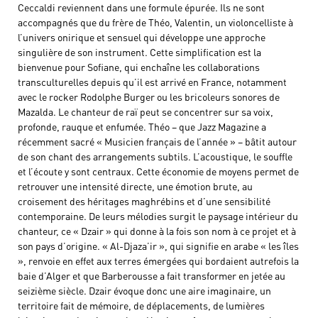
Ceccaldi reviennent dans une formule épurée. Ils ne sont
accompagnés que du frère de Théo, Valentin, un violoncelliste à
l’univers onirique et sensuel qui développe une approche
singulière de son instrument. Cette simplification est la
bienvenue pour Sofiane, qui enchaîne les collaborations
transculturelles depuis qu’il est arrivé en France, notamment
avec le rocker Rodolphe Burger ou les bricoleurs sonores de
Mazalda. Le chanteur de raï peut se concentrer sur sa voix,
profonde, rauque et enfumée. Théo – que Jazz Magazine a
récemment sacré « Musicien français de l’année » – bâtit autour
de son chant des arrangements subtils. L’acoustique, le souffle
et l’écoute y sont centraux. Cette économie de moyens permet de
retrouver une intensité directe, une émotion brute, au
croisement des héritages maghrébins et d’une sensibilité
contemporaine. De leurs mélodies surgit le paysage intérieur du
chanteur, ce « Dzair » qui donne à la fois son nom à ce projet et à
son pays d’origine. « Al-Djaza’ir », qui signifie en arabe « les îles
», renvoie en effet aux terres émergées qui bordaient autrefois la
baie d’Alger et que Barberousse a fait transformer en jetée au
seizième siècle. Dzair évoque donc une aire imaginaire, un
territoire fait de mémoire, de déplacements, de lumières