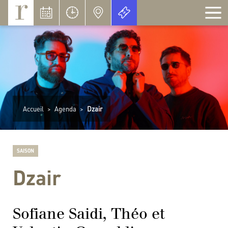
Panneau de gestion des cookies
Accueil
>
Agenda
>
Dzair
SAISON
Dzair
Sofiane Saidi, Théo et