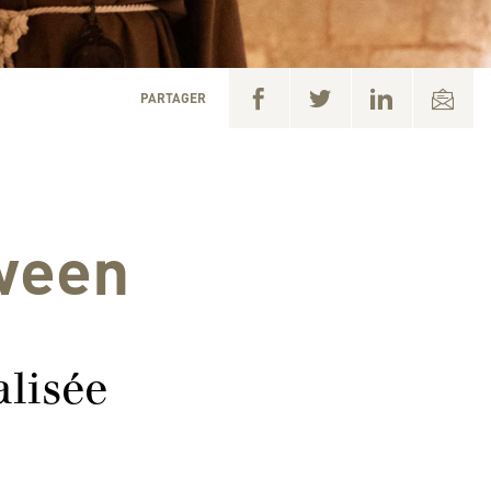
PARTAGER
oween
alisée