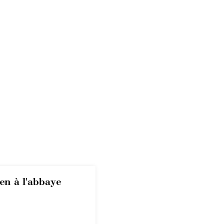
en à l'abbaye
ble de
en
e