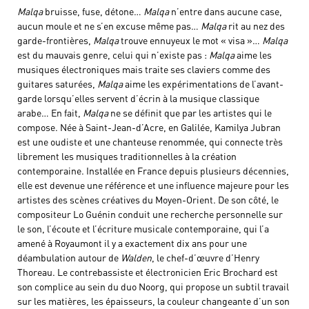
Malqa
bruisse, fuse, détone…
Malqa
n’entre dans aucune case,
aucun moule et ne s’en excuse même pas…
Malqa
rit au nez des
garde-frontières,
Malqa
trouve ennuyeux le mot « visa »…
Malqa
est du mauvais genre, celui qui n’existe pas :
Malqa
aime les
musiques électroniques mais traite ses claviers comme des
guitares saturées,
Malqa
aime les expérimentations de l’avant-
garde lorsqu’elles servent d’écrin à la musique classique
arabe… En fait,
Malqa
ne se définit que par les artistes qui le
compose. Née à Saint-Jean-d’Acre, en Galilée, Kamilya Jubran
est une oudiste et une chanteuse renommée, qui connecte très
librement les musiques traditionnelles à la création
contemporaine. Installée en France depuis plusieurs décennies,
elle est devenue une référence et une influence majeure pour les
artistes des scènes créatives du Moyen-Orient. De son côté, le
compositeur Lo Guénin conduit une recherche personnelle sur
le son, l’écoute et l’écriture musicale contemporaine, qui l’a
amené à Royaumont il y a exactement dix ans pour une
déambulation autour de
Walden
, le chef-d’œuvre d’Henry
Thoreau. Le contrebassiste et électronicien Eric Brochard est
son complice au sein du duo Noorg, qui propose un subtil travail
sur les matières, les épaisseurs, la couleur changeante d’un son