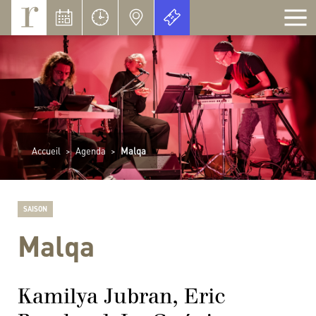
Panneau de gestion des cookies
Accueil
>
Agenda
>
Malqa
SAISON
Malqa
Kamilya Jubran, Eric