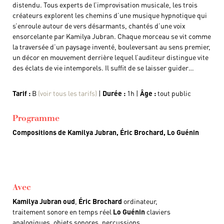
distendu. Tous experts de l’improvisation musicale, les trois
créateurs explorent les chemins d’une musique hypnotique qui
s’enroule autour de vers désarmants, chantés d’une voix
ensorcelante par Kamilya Jubran. Chaque morceau se vit comme
la traversée d’un paysage inventé, bouleversant au sens premier,
un décor en mouvement derrière lequel l’auditeur distingue vite
des éclats de vie intemporels. Il suffit de se laisser guider…
Tarif :
B
(voir tous les tarifs)
|
Durée :
1h |
Âge :
tout public
Programme
Compositions de Kamilya Jubran, Éric Brochard, Lo Guénin
Avec
Kamilya Jubran oud
,
Éric Brochard
ordinateur,
traitement sonore en temps réel
Lo Guénin
claviers
analogiques, objets sonores, percussions