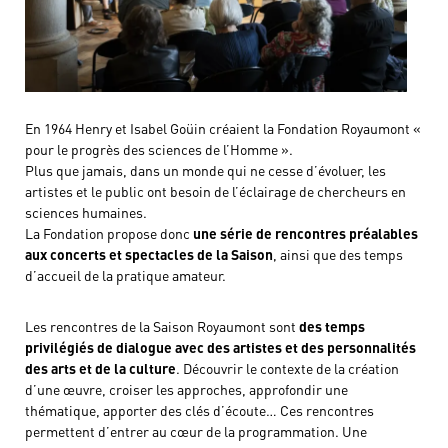
En 1964 Henry et Isabel Goüin créaient la Fondation Royaumont «
pour le progrès des sciences de l’Homme ».
Plus que jamais, dans un monde qui ne cesse d’évoluer, les
artistes et le public ont besoin de l’éclairage de chercheurs en
sciences humaines.
La Fondation propose donc
une série de rencontres préalables
aux concerts et spectacles de la Saison
, ainsi que des temps
d’accueil de la pratique amateur.
Les rencontres de la Saison Royaumont sont
des temps
privilégiés de dialogue avec des artistes et des personnalités
des arts et de la culture
. Découvrir le contexte de la création
d’une œuvre, croiser les approches, approfondir une
thématique, apporter des clés d’écoute… Ces rencontres
permettent d’entrer au cœur de la programmation. Une