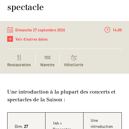
spectacle
Dimanche 27 septembre 2026
14:00
+
Voir d'autres dates
Restauration
Navette
Hôtellerie
Une introduction à la plupart des concerts et
spectacles de la Saison :
Une
14h >
Dim.
27
introduction