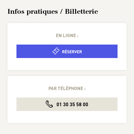
Infos pratiques / Billetterie
EN LIGNE :
RÉSERVER
PAR TÉLÉPHONE :
01 30 35 58 00