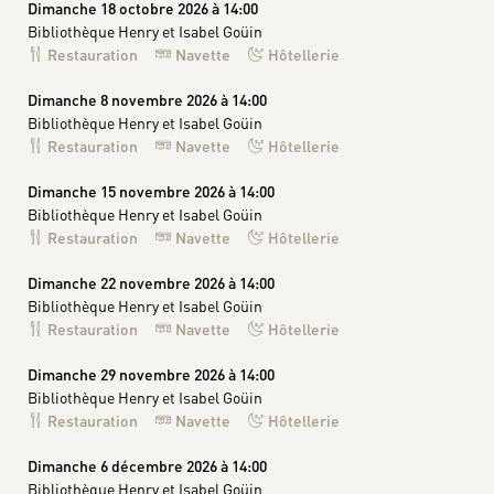
Dimanche 18 octobre 2026 à 14:00
Bibliothèque Henry et Isabel Goüin
Restauration
Navette
Hôtellerie
Dimanche 8 novembre 2026 à 14:00
Bibliothèque Henry et Isabel Goüin
Restauration
Navette
Hôtellerie
Dimanche 15 novembre 2026 à 14:00
Bibliothèque Henry et Isabel Goüin
Restauration
Navette
Hôtellerie
Dimanche 22 novembre 2026 à 14:00
Bibliothèque Henry et Isabel Goüin
Restauration
Navette
Hôtellerie
Dimanche 29 novembre 2026 à 14:00
Bibliothèque Henry et Isabel Goüin
Restauration
Navette
Hôtellerie
Dimanche 6 décembre 2026 à 14:00
Bibliothèque Henry et Isabel Goüin