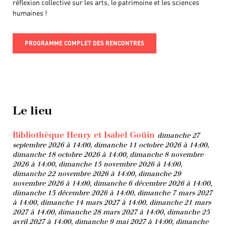
réflexion collective sur les arts, le patrimoine et les sciences
humaines !
PROGRAMME COMPLET DES RENCONTRES
Le lieu
Bibliothèque Henry et Isabel Goüin
dimanche 27
septembre 2026 à 14:00, dimanche 11 octobre 2026 à 14:00,
dimanche 18 octobre 2026 à 14:00, dimanche 8 novembre
2026 à 14:00, dimanche 15 novembre 2026 à 14:00,
dimanche 22 novembre 2026 à 14:00, dimanche 29
novembre 2026 à 14:00, dimanche 6 décembre 2026 à 14:00,
dimanche 13 décembre 2026 à 14:00, dimanche 7 mars 2027
à 14:00, dimanche 14 mars 2027 à 14:00, dimanche 21 mars
2027 à 14:00, dimanche 28 mars 2027 à 14:00, dimanche 25
avril 2027 à 14:00, dimanche 9 mai 2027 à 14:00, dimanche