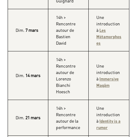
Guignard
14h >
Une
Rencontre
introduction
Dim.
7 mars
autour de
à
Les
Bastien
Métamorphos
David
es
14h >
Rencontre
Une
autour de
introduction
Dim.
14 mars
Lorenzo
à
Immersive
Bianchi
Maqâm
Hoesch
14h >
Une
Rencontre
introduction
Dim.
21 mars
autour de la
à
Identity is a
performance
rumor