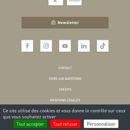
Newsletter
CONTACT
FOIRE AUX QUESTIONS
CRÉDITS
MENTIONS LÉGALES
Ce site utilise des cookies et vous donne le contrôle sur ceux
POLITIQUE DE CONFIDENTIALITÉ
que vous souhaitez activer
COOKIES
Tout accepter
Tout refuser
Personnaliser