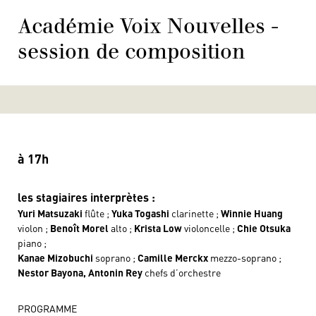
Académie Voix Nouvelles -
session de composition
à 17h
les stagiaires interprètes :
Yuri Matsuzaki
flûte ;
Yuka Togashi
clarinette ;
Winnie Huang
violon ;
Benoît Morel
alto ;
Krista Low
violoncelle ;
Chie Otsuka
piano ;
Kanae Mizobuchi
soprano ;
Camille Merckx
mezzo-soprano ;
Nestor Bayona,
Antonin Rey
chefs d’orchestre
PROGRAMME