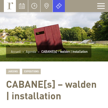
Panneau de gestion des cookies
Accueil
>
Agenda
>
CABANE[s] – walden | installation
JARDINS
EXPOSITIONS
CABANE[s] – walden
| installation