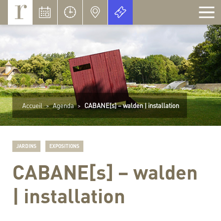
Panneau de gestion des cookies
Accueil
>
Agenda
>
CABANE[s] – walden | installation
JARDINS
EXPOSITIONS
CABANE[s] – walden
| installation