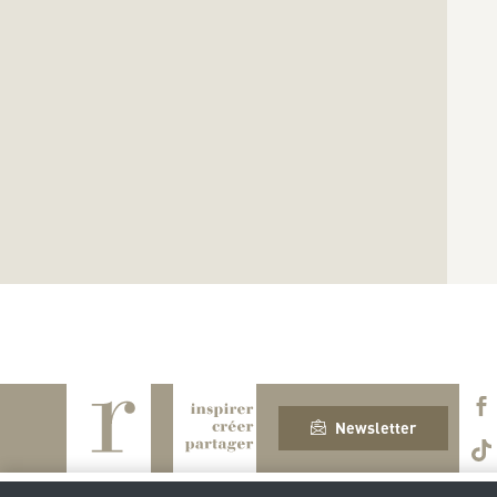
Newsletter
S
D
L
M
M
J
V
S
D
L