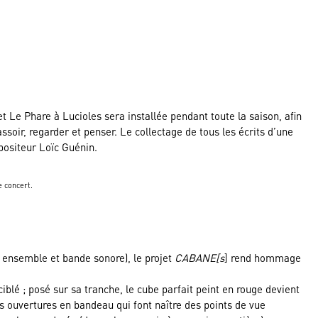
Le Phare à Lucioles sera installée pendant toute la saison, afin
assoir, regarder et penser. Le collectage de tous les écrits d’une
positeur Loïc Guénin.
e concert.
t ensemble et bande sonore), le projet
CABANE[s
] rend hommage
ciblé ; posé sur sa tranche, le cube parfait peint en rouge devient
s ouvertures en bandeau qui font naître des points de vue