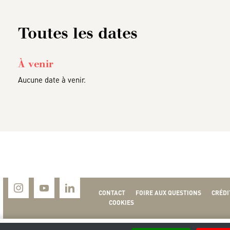
Toutes les dates
À venir
Aucune date à venir.
CONTACT
FOIRE AUX QUESTIONS
CRÉDI
COOKIES
M
M
J
V
S
D
L
M
M
J
V