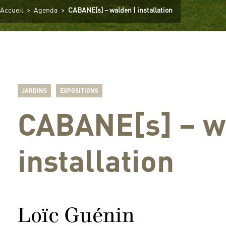
Accueil
>
Agenda
>
CABANE[s] – walden | installation
JARDINS
EXPOSITIONS
CABANE[s] – w
installation
Loïc Guénin