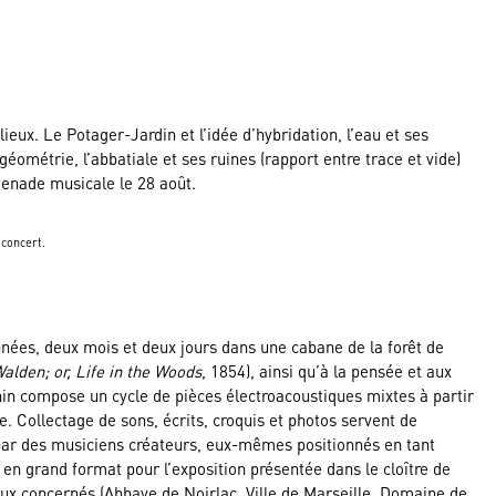
ieux. Le Potager-Jardin et l’idée d’hybridation, l’eau et ses
 géométrie, l’abbatiale et ses ruines (rapport entre trace et vide)
omenade musicale le 28 août.
 concert.
nnées, deux mois et deux jours dans une cabane de la forêt de
alden; or, Life in the Woods
, 1854), ainsi qu’à la pensée et aux
énin compose un cycle de pièces électroacoustiques mixtes à partir
ée. Collectage de sons, écrits, croquis et photos servent de
e par des musiciens créateurs, eux-mêmes positionnés en tant
es en grand format pour l’exposition présentée dans le cloître de
eux concernés (Abbaye de Noirlac, Ville de Marseille, Domaine de