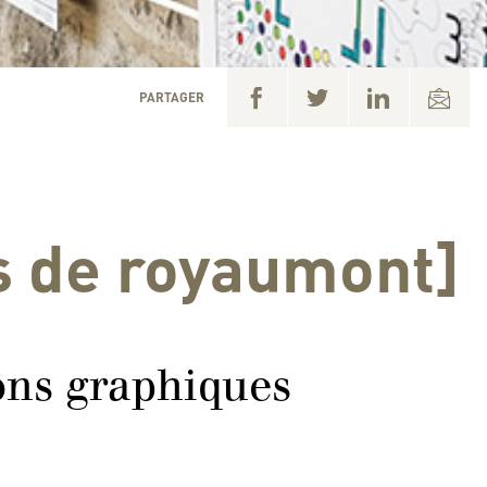
PARTAGER
s de royaumont]
ions graphiques