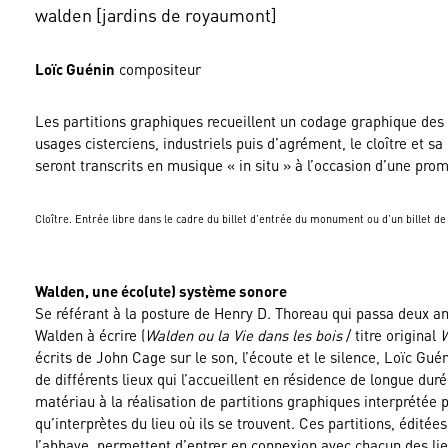
walden [jardins de royaumont]
Loïc Guénin
compositeur
Les partitions graphiques recueillent un codage graphique des l
usages cisterciens, industriels puis d’agrément, le cloître et sa
seront transcrits en musique « in situ » à l’occasion d’une pr
Cloître. Entrée libre dans le cadre du billet d’entrée du monument ou d’un billet de
Walden, une éco(ute) système sonore
Se référant à la posture de Henry D. Thoreau qui passa deux a
Walden à écrire (
Walden ou la Vie dans les bois
/ titre original
W
écrits de John Cage sur le son, l’écoute et le silence, Loïc Gu
de différents lieux qui l’accueillent en résidence de longue dur
matériau à la réalisation de partitions graphiques interprété
qu’interprètes du lieu où ils se trouvent. Ces partitions, édité
l’abbaye, permettent d’entrer en connexion avec chacun des li