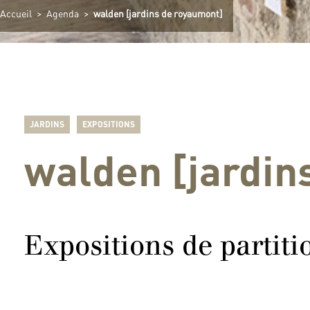
Accueil
>
Agenda
>
walden [jardins de royaumont]
JARDINS
EXPOSITIONS
walden [jardin
Expositions de partit