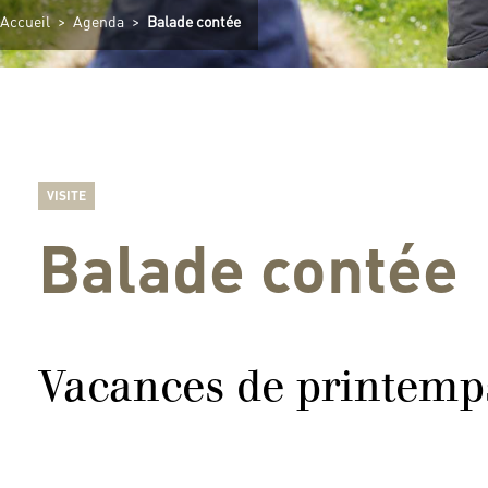
Accueil
>
Agenda
>
Balade contée
VISITE
Balade contée
Vacances de printemp