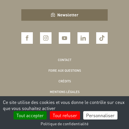
Newsletter
CONTACT
FOIRE AUX QUESTIONS
CRÉDITS
MENTIONS LÉGALES
Ce site utilise des cookies et vous donne le contrôle sur ceux
POLITIQUE DE CONFIDENTIALITÉ
que vous souhaitez activer
COOKIES
Tout accepter
Tout refuser
Personnaliser
Politique de confidentialité