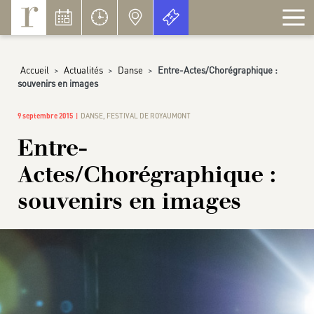
Panneau de gestion des cookies
Accueil
>
Actualités
>
Danse
>
Entre-Actes/Chorégraphique :
souvenirs en images
9 septembre 2015
DANSE
,
FESTIVAL DE ROYAUMONT
Entre-
Actes/Chorégraphique :
souvenirs en images