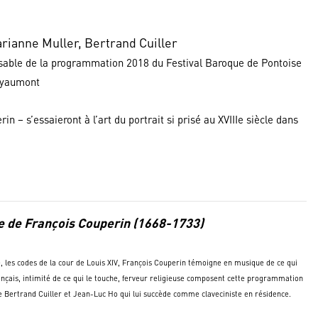
rianne Muller, Bertrand Cuiller
nsable de la programmation 2018 du Festival Baroque de Pontoise
oyaumont
n – s’essaieront à l’art du portrait si prisé au XVIIIe siècle dans
e de François Couperin (1668-1733)
e, les codes de la cour de Louis XIV, François Couperin témoigne en musique de ce qui
rançais, intimité de ce qui le touche, ferveur religieuse composent cette programmation
e Bertrand Cuiller et Jean-Luc Ho qui lui succède comme claveciniste en résidence.