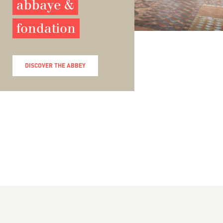
abbaye &
fondation
DISCOVER THE ABBEY