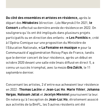
Du côté des ensembles et artistes en résidence,
après le
départ des
Métaboles
(direction : Léo Warynski) fin 2021,
le
Consort
a effectué sa dernière année de résidence en 2022. On
soulignera qu’ils ont été impliqués dans plusieurs projets
participatifs ou en direction des enfants :
« Les Pontikis »
, créé
à l’Opéra-Comique sur une proposition du Ministère de
l’Education Nationale,
« La Fontaine en musique »
pour la
Communauté d’agglomération Roissy Pays de France, tandis
que le dernier concert de leur résidence, après un début en
octobre 2020 devant une salle vide (mais diffusé en direct !), a
connu un succès triomphal, avec la mezzo
Eva Zaïcik
, le 11
septembre dernier.
Concernant les artistes, 2 d’entre eux achevaient leur résidence
en 2022 :
Thomas Lacôte
et
Jean-Luc Ho
.
Marie Ythier
,
Johanna
Vargas
,
Naïssam Jallal
et
Jocelyn Mienniel
poursuivent la leur.
On notera qu’à l’exception de
Jean-Luc Ho
, étroitement associé
aux activités de la BmFL, les 5 autres résidents ont été