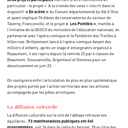
particulier : le projet « A la croisée des voies » inscrit dans le
dispositif
« En scène »
du Conseil départemental du Val d’Oise
et ayant impliqué 76 élèves de conservatoires du secteur de
Taverny, Franconville, et le projet
« Les Pontikis »
, montés à
l’initiative de la DGSCO du ministère de l’éducation nationale, en
partenariat avec l’opéra-comique et la Fondation des Treilles à
Villecroze. Brillamment lancé à l’opéra-comique devant des
milliers d’enfants, après un stage d’enseignants organisé à
Royaumont, il est repris depuis la rentrée 22 par 4 classes de
Beaumont, Goussainville, Argenteuil et Gonesse pour un
aboutissement en juin 23.
On soulignera enfin l’articulation de plus en plus systématique
des projets portés par l’action territoriale avec les artistes
accompagnés par les pôles artistiques.
La diffusion culturelle
La diffusion culturelle sur le site de l’abbaye retrouve ses
équilibres :
73 manifestations
publiques
ont été
programmées
, soit 26 dans le cadre du festival, 29 au titre des