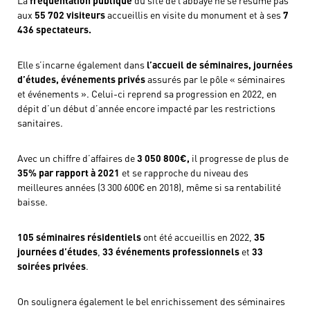
La
fréquentation publique
du site de l’abbaye ne se résume pas
aux
55 702 visiteurs
accueillis en visite du monument et à ses
7
436 spectateurs.
Elle s’incarne également dans
l’accueil de séminaires, journées
d’études, événements privés
assurés par le pôle « séminaires
et événements ». Celui-ci reprend sa progression en 2022, en
dépit d’un début d’année encore impacté par les restrictions
sanitaires.
Avec un chiffre d’affaires de
3 050 800€,
il progresse de plus de
35% par rapport à 2021
et se rapproche du niveau des
meilleures années (3 300 600€ en 2018), même si sa rentabilité
baisse.
105 séminaires résidentiels
ont été accueillis en 2022,
35
journées d’études
,
33 événements professionnels
et
33
soirées privées
.
On soulignera également le bel enrichissement des séminaires