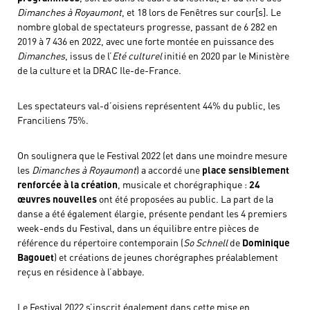
Dimanches à Royaumont
, et 18 lors de Fenêtres sur cour[s]. Le
nombre global de spectateurs progresse, passant de 6 282 en
2019 à 7 436 en 2022, avec une forte montée en puissance des
Dimanches
, issus de l’
Eté culturel
initié en 2020 par le Ministère
de la culture et la DRAC Ile-de-France.
Les spectateurs val-d’oisiens représentent 44% du public, les
Franciliens 75%.
On soulignera que le Festival 2022 (et dans une moindre mesure
les
Dimanches à Royaumont
) a accordé une
place sensiblement
renforcée à la création
, musicale et chorégraphique :
24
œuvres nouvelles
ont été proposées au public. La part de la
danse a été également élargie, présente pendant les 4 premiers
week-ends du Festival, dans un équilibre entre pièces de
référence du répertoire contemporain (
So Schnell
de
Dominique
Bagouet
) et créations de jeunes chorégraphes préalablement
reçus en résidence à l’abbaye.
Le Festival 2022 s’inscrit également dans cette mise en