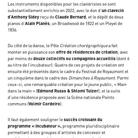
Les instruments disponibles pour les claviéristes se sont
substantiellement enrichis en 2022, avec le don d’
un clavecin
d’Anthony Sidey
reçu de
Claude Bernard
, et le dépôt de deux
pianos d’
Alain Planès
, un Broadwood de 1822 et un Pleyel de
1836.
Du côté de la danse, le Pôle
Création chorégraphique
a fait
monter en puissance son
offre de résidences de création
, avec
par moins de
douze collectifs ou compagnies accueillis
(dont 6
au titre de l’incubateur). Quatre de ces projets de création ont
ensuite été présentés dans le cadre du Festival de Royaumont et
un cinquième dans le cadre des
Dimanches à Royaumont
. Parmi
ceux-ci, une remarquable création pour le jeune public, « Main
dans la main » (
Edmond Russo & Shlomi Tuizer
), et la suite
d’une résidence proposée avec la Scène nationale Points
communs (
Volmir Cordeiro
).
Il faut également souligner le
succès croissant du
programme « Incubateur »,
programme pluridisciplinaire
permettant à des groupes d’artistes de concevoir et