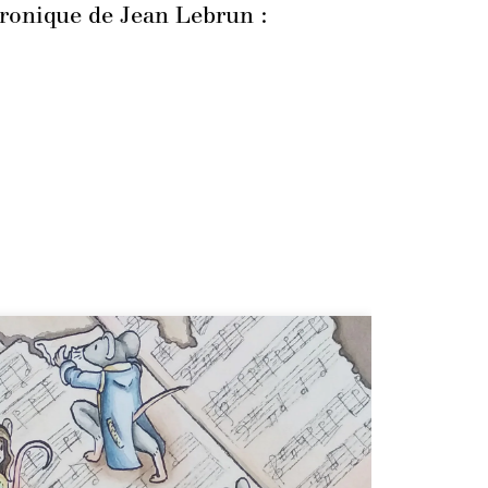
hronique de Jean Lebrun :
Cha
dan