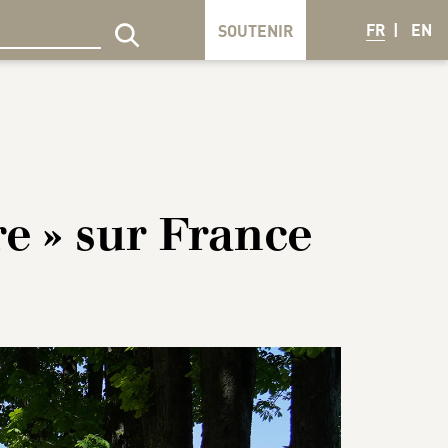
FR
EN
SOUTENIR
echercher sur le site
re » sur France