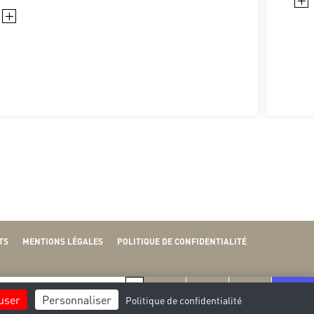
+
+
TS
MENTIONS LÉGALES
POLITIQUE DE CONFIDENTIALITÉ
V
S
fuser
Personnaliser
Politique de confidentialité
28
29