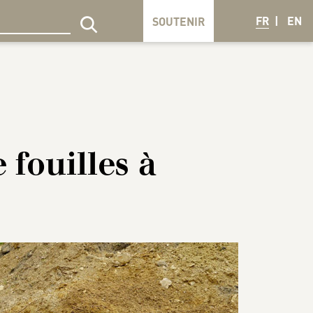
FR
EN
SOUTENIR
echercher sur le site
 fouilles à